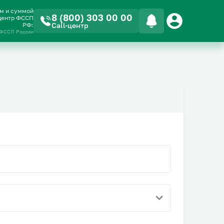
ом и суммой
8 (800) 303 00 00
-центр ФССП
РФ:
Call-центр
 ФССП России