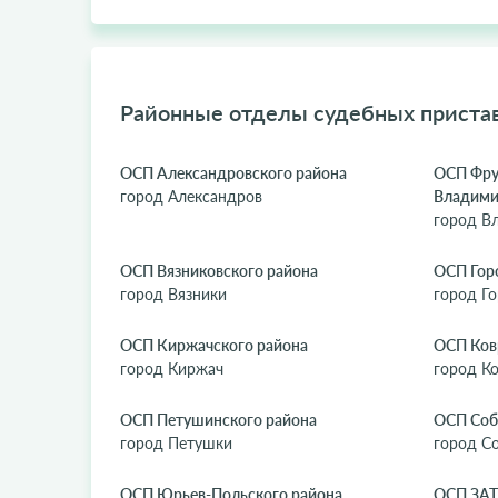
Районные отделы судебных приста
ОСП Александровского района
ОСП Фрун
город Александров
Владими
город В
ОСП Вязниковского района
ОСП Гор
город Вязники
город Г
ОСП Киржачского района
ОСП Ков
город Киржач
город К
ОСП Петушинского района
ОСП Соб
город Петушки
город С
ОСП Юрьев-Польского района
ОСП ЗАТ