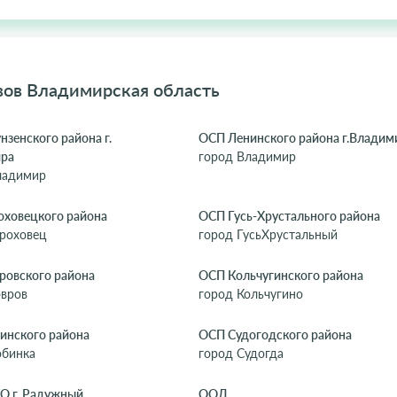
вов Владимирская область
зенского района г.
ОСП Ленинского района г.Владим
ра
город Владимир
ладимир
оховецкого района
ОСП Гусь-Хрустального района
ороховец
город ГусьХрустальный
ровского района
ОСП Кольчугинского района
овров
город Кольчугино
инского района
ОСП Судогодского района
обинка
город Судогда
О г. Радужный
ООД