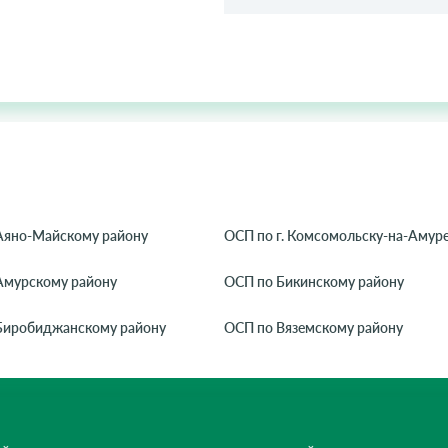
Аяно-Майскому району
ОСП по г. Комсомольску-на-Амур
Амурскому району
ОСП по Бикинскому району
Биробиджанскому району
ОСП по Вяземскому району