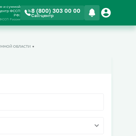
ом и суммой
8 (800) 303 00 00
-центр ФССП
РФ:
Call-центр
 ФССП России
ОМНОЙ ОБЛАСТИ