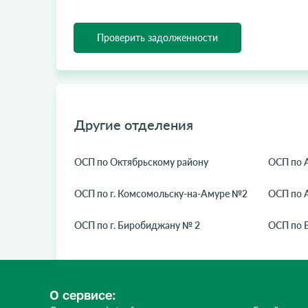
Проверить задолженности
Другие отделения
ОСП по Октябрьскому району
ОСП по 
ОСП по г. Комсомольску-на-Амуре №2
ОСП по 
ОСП по г. Биробиджану № 2
ОСП по 
О сервисе: