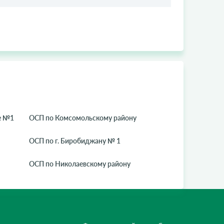
е №1
ОСП по Комсомольскому району
ОСП по г. Биробиджану № 1
ОСП по Николаевскому району