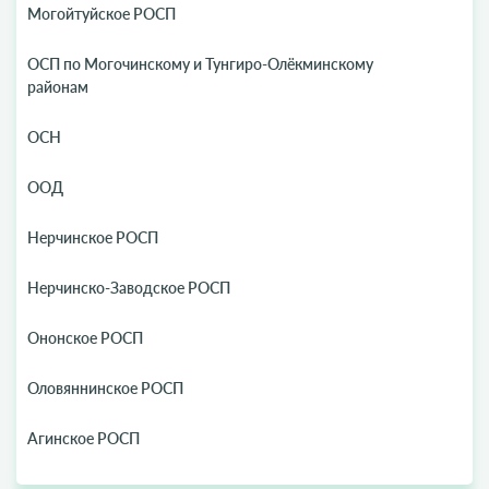
Могойтуйское РОСП
ОСП по Могочинскому и Тунгиро-Олёкминскому
районам
ОСН
ООД
Нерчинское РОСП
Нерчинско-Заводское РОСП
Ононское РОСП
Оловяннинское РОСП
Агинское РОСП