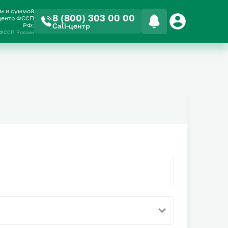
ом и суммой
8 (800) 303 00 00
-центр ФССП
РФ:
Call-центр
 ФССП России