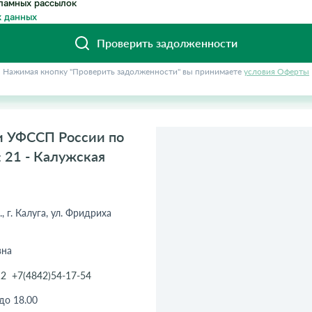
ламных рассылок
 данных
Проверить задолженности
Нажимая кнопку "Проверить задолженности" вы принимаете
условия Оферты
ги УФССП России по
 21 - Калужская
, г. Калуга, ул. Фридриха
вна
12
+7(4842)54-17-54
 до 18.00