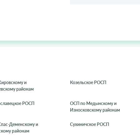
Кировскому и
Козельское РОСП
вскому районам
славецкое РОСП
ОСП по Медынскому и
Износковскому районам
Спас-Деменскому и
Сухиничское РОСП
скому районам