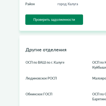
Район
город Калуга
Проверить задолженности
Другие отделения
ОСП по ВАШ по г. Калуге
ОСП по 
Куйбыше
Людиновское РОСП
Малояро
Обнинское ГОСП
ОСП по 
Барятин