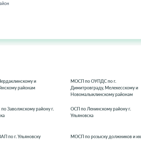
айон
Чердаклинскому и
МОСП по ОУПДС по г.
йнскому районам
Димитровграду, Мелекесскому и
Новомалыклинскому районам
по Заволжскому району г.
ОСП по Ленинскому району г.
ска
Ульяновска
АП по г. Ульяновску
МОСП по розыску должников и их