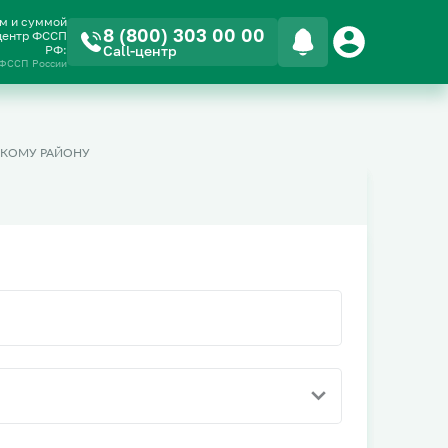
ом и суммой
8 (800) 303 00 00
-центр ФССП
РФ:
Call-центр
 ФССП России
СКОМУ РАЙОНУ