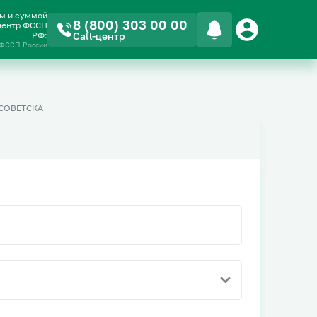
ом и суммой
8 (800) 303 00 00
-центр ФССП
РФ:
Call-центр
 ФССП России
СОВЕТСКА