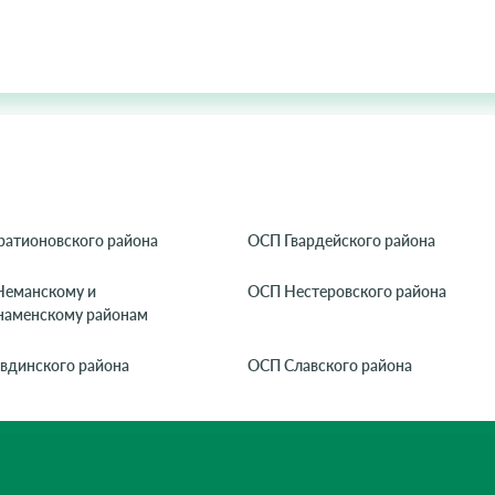
ратионовского района
ОСП Гвардейского района
Неманскому и
ОСП Нестеровского района
наменскому районам
вдинского района
ОСП Славского района