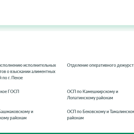
исполнению исполнительных
Отделение оперативного дежурст
тов о взыскании алиментных
 по г. Пензе
ское ГОСП
ОСП по Камешкирскому и
Лопатинскому районам
Башмаковскому и
ОСП по Бековскому и Тамалинско
кому районам
районам