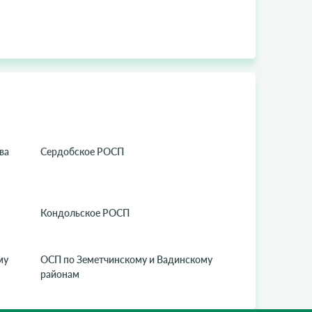
ва
Сердобское РОСП
Кондольское РОСП
му
ОСП по Земетчинскому и Вадинскому
районам