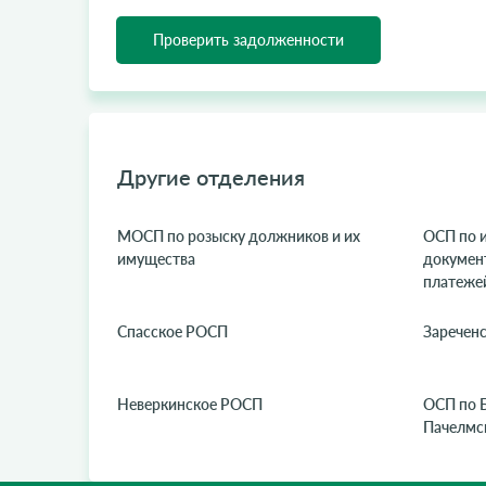
Проверить задолженности
Другие отделения
МОСП по розыску должников и их
ОСП по 
имущества
докумен
платежей
Спасское РОСП
Заречен
Неверкинское РОСП
ОСП по 
Пачелмс