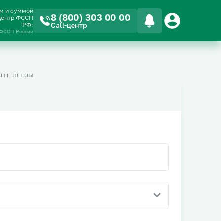
ом и суммой
8 (800) 303 00 00
-центр ФССП
РФ:
Call-центр
 ФССП России
 Г. ПЕНЗЫ