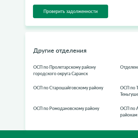
Проверить задолженности
Другие отделения
ОСП по Пролетарскому району
Отделен
городского округа Саранск
ОСП по Старошайговскому району
ОСП по 
Теньгуш
ОСП по Ромодановскому району
ОСП по 
районам