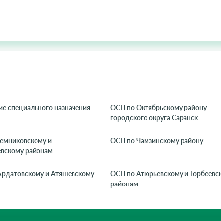
ие специального назначения
ОСП по Октябрьскому району
городского округа Саранск
Темниковскому и
ОСП по Чамзинскому району
евскому районам
Ардатовскому и Атяшевскому
ОСП по Атюрьевскому и Торбеевс
районам