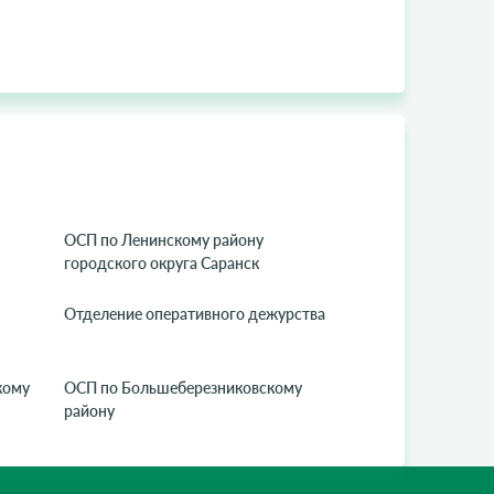
ОСП по Ленинскому району
городского округа Саранск
Отделение оперативного дежурства
кому
ОСП по Большеберезниковскому
району