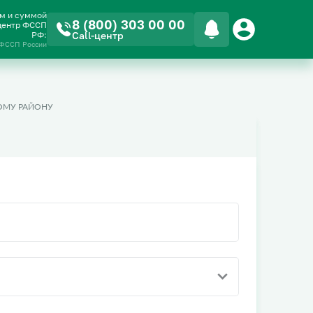
ом и суммой
8 (800) 303 00 00
-центр ФССП
РФ:
Call-центр
 ФССП России
ОМУ РАЙОНУ