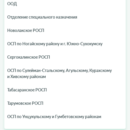
ООД
Отделение специального назначения
Новолакское РОСП
ОСП по Ногайскому району и г. Южно-Сухокумску
Сергокалинское РОСП
ОСП по Сулейман-Стальскому, Агульскому, Курахскому
и Хивскому районам
Табасаранское РОСП
Тарумовское РОСП
ОСП по Унцукульскому и Гумбетовскому районам