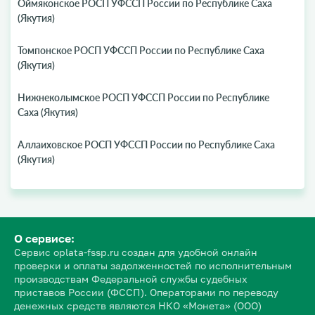
Оймяконское РОСП УФССП России по Республике Саха
(Якутия)
Томпонское РОСП УФССП России по Республике Саха
(Якутия)
Нижнеколымское РОСП УФССП России по Республике
Саха (Якутия)
Аллаиховское РОСП УФССП России по Республике Саха
(Якутия)
О сервисе:
Сервис oplata-fssp.ru создан для удобной онлайн
проверки и оплаты задолженностей по исполнительным
производствам Федеральной службы судебных
приставов России (ФССП). Операторами по переводу
денежных средств являются НКО «Монета» (ООО)