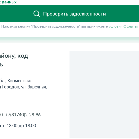
 данных
Проверить задолженности
Нажимая кнопку "Проверить задолженности" вы принимаете
условия Оферты
йону, код
ь
бл., Кичменгско-
 Городок, ул. Заречная,
00
+7(81740)2-28-96
г с 13.00 до 18.00