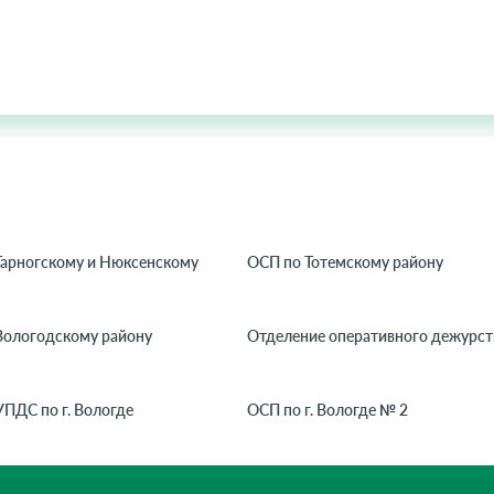
Тарногскому и Нюксенскому
ОСП по Тотемскому району
Вологодскому району
Отделение оперативного дежурст
ПДС по г. Вологде
ОСП по г. Вологде № 2