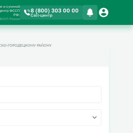
ом и суммой
8 (800) 303 00 00
-центр ФССП
РФ:
Call-центр
 ФССП России
СКО-ГОРОДЕЦКОМУ РАЙОНУ