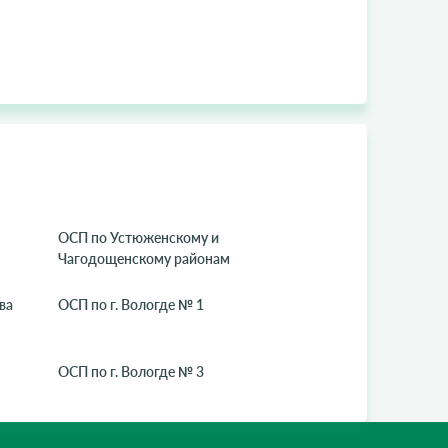
ОСП по Устюженскому и
Чагодощенскому районам
ва
ОСП по г. Вологде № 1
ОСП по г. Вологде № 3