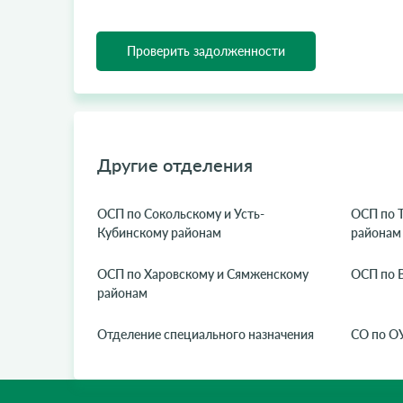
Проверить задолженности
Другие отделения
ОСП по Сокольскому и Усть-
ОСП по 
Кубинскому районам
районам
ОСП по Харовскому и Сямженскому
ОСП по 
районам
Отделение специального назначения
СО по ОУ