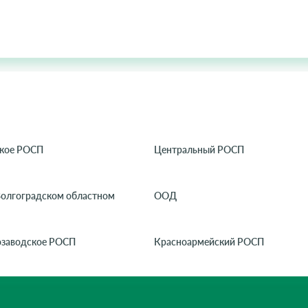
кое РОСП
Центральный РОСП
Волгоградском областном
ООД
озаводское РОСП
Красноармейский РОСП