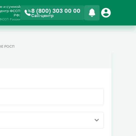
ом и суммой
8 (800) 303 00 00
-центр ФССП
РФ:
Call-центр
 ФССП России
Е РОСП