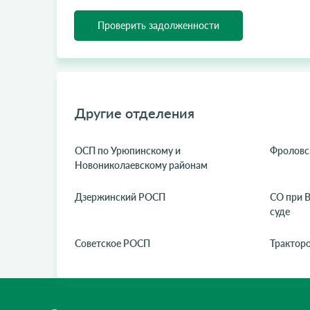
Проверить задолженности
Другие отделения
ОСП по Урюпинскому и
Фроловс
Новониколаевскому районам
Дзержинский РОСП
СО при 
суде
Советское РОСП
Трактор