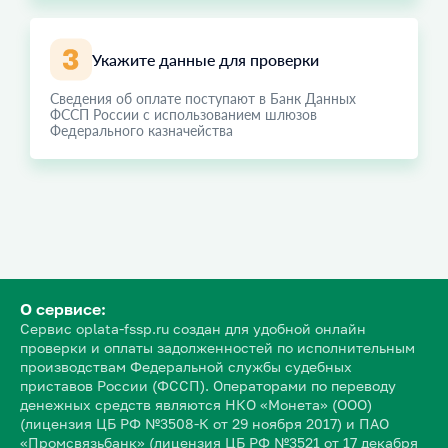
Укажите данные для проверки
Сведения об оплате поступают в Банк Данных
ФССП России с использованием шлюзов
Федерального казначейства
О сервисе:
Сервис oplata-fssp.ru создан для удобной онлайн
проверки и оплаты задолженностей по исполнительным
производствам Федеральной службы судебных
приставов России (ФССП). Операторами по переводу
денежных средств являются НКО «Монета» (ООО)
(лицензия ЦБ РФ №3508-К от 29 ноября 2017) и ПАО
«Промсвязьбанк» (лицензия ЦБ РФ №3521 от 17 декабря