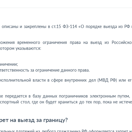
у описаны и закреплены в ст.15 ФЗ-114 «О порядке выезда из РФ 
ложения временного ограничения права на выезд из Российско
котором указываются:
аничении;
тветственность за ограничение данного права.
исполнительной власти в сфере внутренних дел (МВД РФ) или ег
 передается в базу данных пограничников электронным путем, 
портный стол, где он будет храниться до тех пор, пока не истече
рет на выезд за границу?
тельных платежей на любого гражданина РФ оформляется запрет н