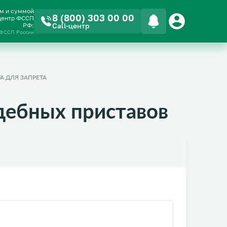
ом и суммой
8 (800) 303 00 00
-центр ФССП
РФ:
Call-центр
 ФССП России
А ДЛЯ ЗАПРЕТА
дебных приставов