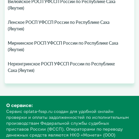
Вилюйское РОСП УФССП России по Республике Саха
(Якутия)
Ленское РОСП УФССП России по Республике Саха
(Якутия)
Мирнинское РОСП УФССП России по Республике Саха
(Якутия)
Нерюнгринское РОСП УФССП России по Республике
Саха (Якутия)
О сервисе:
Сервис oplata-fssp.ru создан для удобной онлайн
проверки и оплаты задолженностей по исполнительным
производствам Федеральной службы судебных
приставов России (ФССП). Операторами по переводу
денежных средств являются НКО «Монета» (ООО)