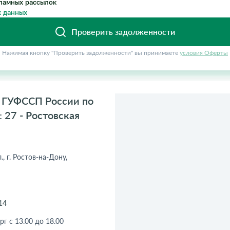
ламных рассылок
 данных
Проверить задолженности
Нажимая кнопку "Проверить задолженности" вы принимаете
условия Оферты
у ГУФССП России по
 27 - Ростовская
, г. Ростов-на-Дону,
14
рг с 13.00 до 18.00