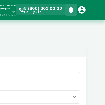
ом и суммой
8 (800) 303 00 00
-центр ФССП
РФ:
Call-центр
 ФССП России