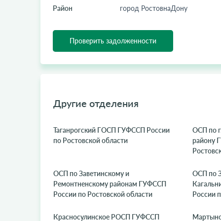
Район
город РостовнаДону
Проверить задолженности
Другие отделения
Таганрогский ГОСП ГУФССП России
ОСП по г
по Ростовской области
району 
Ростовс
ОСП по Заветинскому и
ОСП по 
Ремонтненскому районам ГУФССП
Кагальн
России по Ростовской области
России п
Красносулинское РОСП ГУФССП
Мартыно