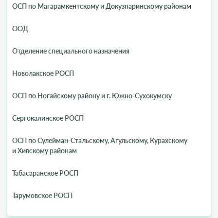
ОСП по Магарамкентскому и Докузпаринскому районам
ООД
Отделение специального назначения
Новолакское РОСП
ОСП по Ногайскому району и г. Южно-Сухокумску
Сергокалинское РОСП
ОСП по Сулейман-Стальскому, Агульскому, Курахскому
и Хивскому районам
Табасаранское РОСП
Тарумовское РОСП