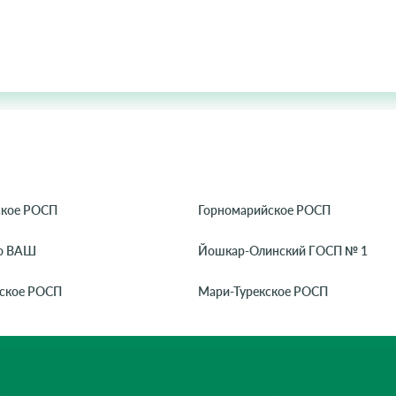
кое РОСП
Горномарийское РОСП
о ВАШ
Йошкар-Олинский ГОСП № 1
ское РОСП
Мари-Турекское РОСП