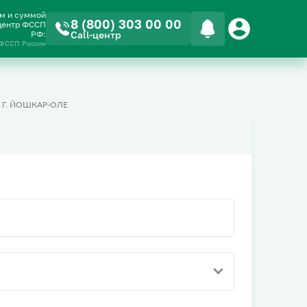
ом и суммой
8 (800) 303 00 00
-центр ФССП
РФ:
Call-центр
 ФССП России
 Г. ЙОШКАР-ОЛЕ