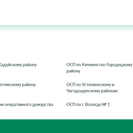
Кадуйскому району
ОСП по Кичменгско-Городецкому
району
Тотемскому району
ОСП по Устюженскому и
Чагодощенскому районам
ие оперативного дежурства
ОСП по г. Вологде № 1