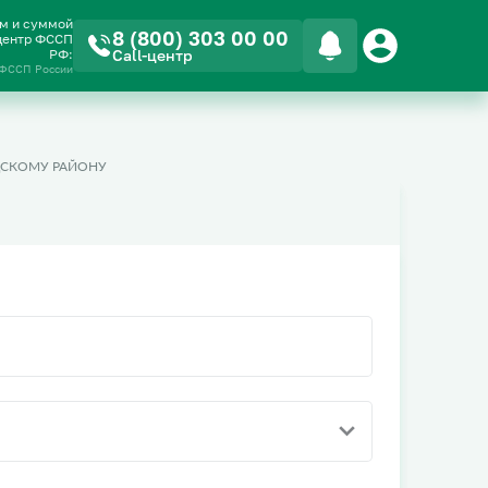
ом и суммой
8 (800) 303 00 00
-центр ФССП
РФ:
Call-центр
 ФССП России
СКОМУ РАЙОНУ