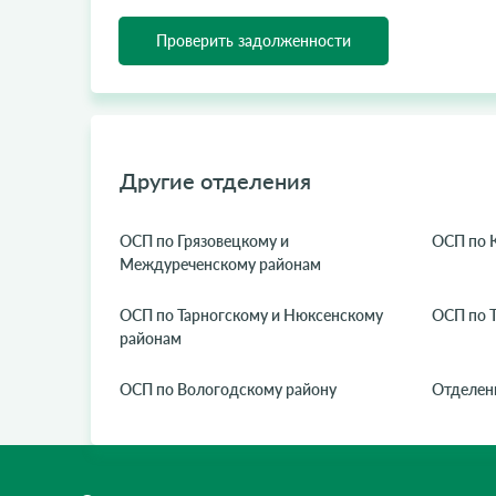
Проверить задолженности
Другие отделения
ОСП по Грязовецкому и
ОСП по 
Междуреченскому районам
ОСП по Тарногскому и Нюксенскому
ОСП по 
районам
ОСП по Вологодскому району
Отделен