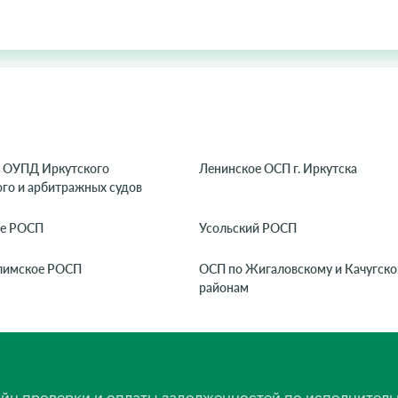
 ОУПД Иркутского
Ленинское ОСП г. Иркутска
го и арбитражных судов
ое РОСП
Усольский РОСП
лимское РОСП
ОСП по Жигаловскому и Качугск
районам
нлайн проверки и оплаты задолженностей по исполнит