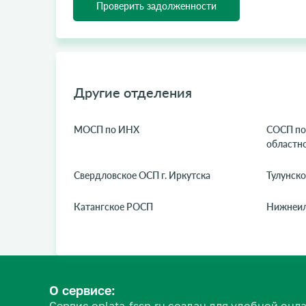
Проверить задолженности
Другие отделения
МОСП по ИНХ
СОСП по
областно
Свердловское ОСП г. Иркутска
Тулунск
Катангское РОСП
Нижнеи
О сервисе:
Сервис oplata-fssp.ru создан для удобной о