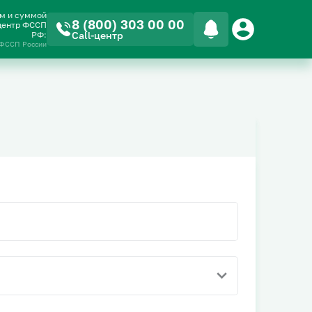
ом и суммой
8 (800) 303 00 00
-центр ФССП
РФ:
Call-центр
 ФССП России