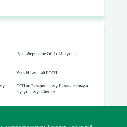
Правобережное ОСП г. Иркутска
Усть-Илимский РОСП
ому
ОСП по Заларинскому, Балаганскому и
Нукутскому районам
ельным производствам Федеральной службы