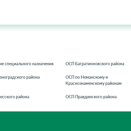
ие специального назначения
ОСП Багратионовского района
еноградского района
ОСП по Неманскому и
Краснознаменскому районам
есского района
ОСП Правдинского района