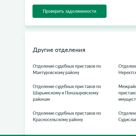
Проверить задолженности
Другие отделения
Отделение судебных приставов по
Отделени
Мантуровскому району
Нерехтс
Отделение судебных приставов по
Межрайо
Шарьинскому и Поназыревскому
приставо
районам
имуществ
Отделение судебных приставов по
Отделени
Красносельскому району
Судисла