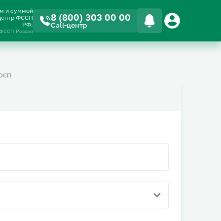
ом и суммой
8 (800) 303 00 00
-центр ФССП
РФ:
Call-центр
 ФССП России
ОСП