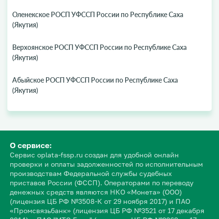
Оленекское РОСП УФССП России по Республике Саха
(Якутия)
Верхоянское РОСП УФССП России по Республике Саха
(Якутия)
Абыйское РОСП УФССП России по Республике Саха
(Якутия)
О сервисе:
Сервис oplata-fssp.ru создан для удобной онлайн
проверки и оплаты задолженностей по исполнительным
производствам Федеральной службы судебных
приставов России (ФССП). Операторами по переводу
денежных средств являются НКО «Монета» (ООО)
(лицензия ЦБ РФ №3508-К от 29 ноября 2017) и ПАО
«Промсвязьбанк» (лицензия ЦБ РФ №3521 от 17 декабря