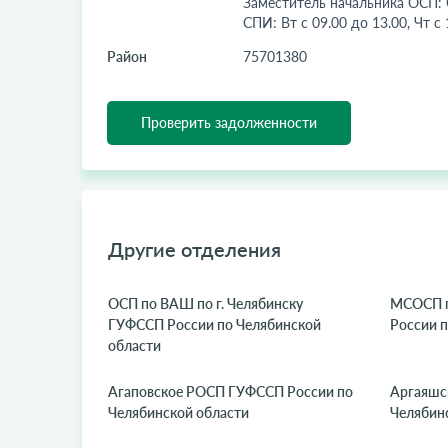
Заместитель начальника ОСП: С
СПИ: Вт с 09.00 до 13.00, Чт с 
Район
75701380
Проверить задолженности
Другие отделения
ОСП по ВАШ по г. Челябинску
МСОСП г
ГУФССП России по Челябинской
России п
области
Агаповское РОСП ГУФССП России по
Аргаяшс
Челябинской области
Челябин