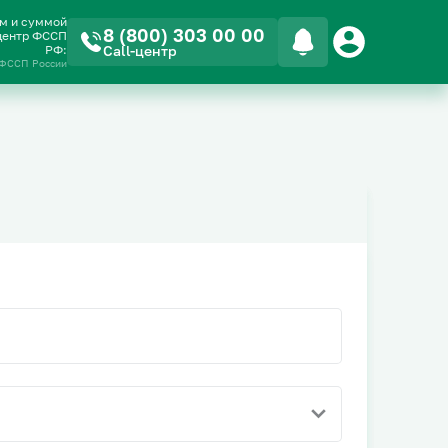
ом и суммой
8 (800) 303 00 00
-центр ФССП
РФ:
Call-центр
 ФССП России