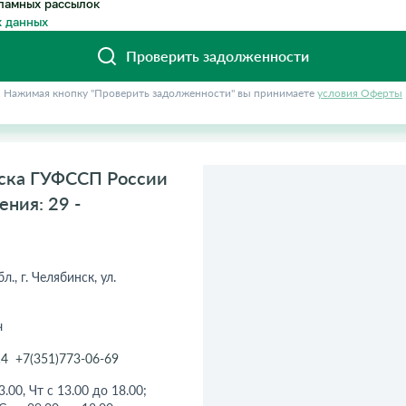
ламных рассылок
 данных
Проверить задолженности
Нажимая кнопку "Проверить задолженности" вы принимаете
условия Оферты
нска ГУФССП России
ния: 29 -
., г. Челябинск, ул.
ч
14
+7(351)773-06-69
.00, Чт с 13.00 до 18.00;