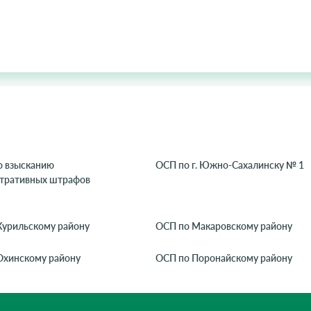
 взысканию
ОСП по г. Южно-Сахалинску № 1
тративных штрафов
Курильскому району
ОСП по Макаровскому району
Охинскому району
ОСП по Поронайскому району