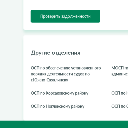
Проверить задолженности
Другие отделения
ОСП по обеспечению установленного
МОСП по
порядка деятельности судов по
админис
г.Южно-Сахалинску
ОСП по Корсаковскому району
ОСП по 
ОСП по Ногликскому району
ОСП по 