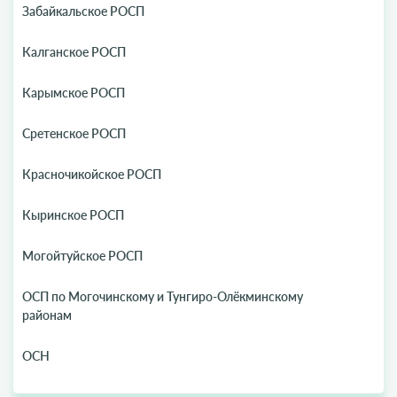
Забайкальское РОСП
Калганское РОСП
Карымское РОСП
Сретенское РОСП
Красночикойское РОСП
Кыринское РОСП
Могойтуйское РОСП
ОСП по Могочинскому и Тунгиро-Олёкминскому
районам
ОСН