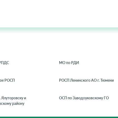
ОУПДС
МО по РДИ
ое РОСП
РОСП Ленинского АО г. Тюмени
. Ялуторовску и
ОСП по Заводоуковскому ГО
вскому району