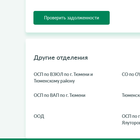
Проверить задолженности
Другие отделения
ОСП по ВЗЮЛ по г. Тюмени и
СО по 
Тюменскому району
ОСП по ВАП по г. Тюмени
Тюменск
ООД
ОСП по г
Ялуторо