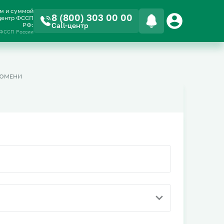
ом и суммой
8 (800) 303 00 00
-центр ФССП
РФ:
Call-центр
 ФССП России
ТЮМЕНИ