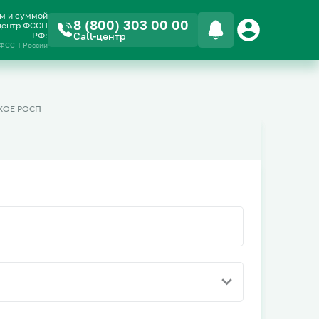
ом и суммой
8 (800) 303 00 00
-центр ФССП
РФ:
Call-центр
 ФССП России
ОЕ РОСП