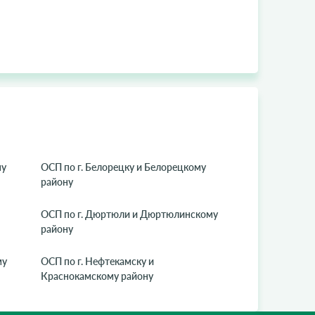
му
ОСП по г. Белорецку и Белорецкому
району
ОСП по г. Дюртюли и Дюртюлинскому
району
му
ОСП по г. Нефтекамску и
Краснокамскому району