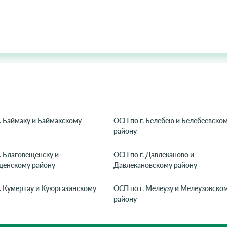
. Баймаку и Баймакскому
ОСП по г. Белебею и Белебеевско
району
. Благовещенску и
ОСП по г. Давлеканово и
щенскому району
Давлекановскому району
. Кумертау и Куюргазинскому
ОСП по г. Мелеузу и Мелеузовско
району