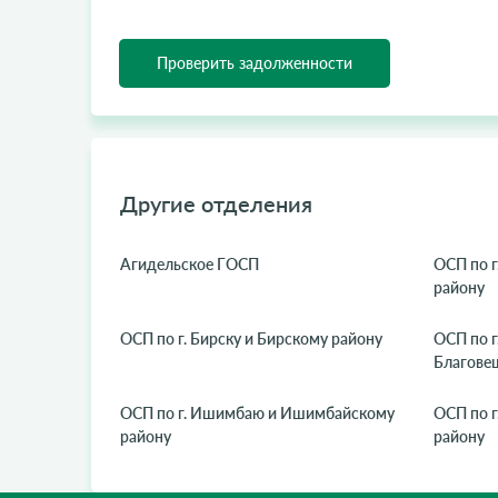
Проверить задолженности
Другие отделения
Агидельское ГОСП
ОСП по г
району
ОСП по г. Бирску и Бирскому району
ОСП по г
Благове
ОСП по г. Ишимбаю и Ишимбайскому
ОСП по г
району
району