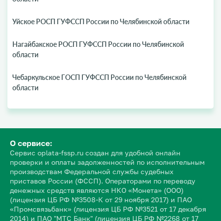
Уйское РОСП ГУФССП России по Челябинской области
Нагайбакское РОСП ГУФССП России по Челябинской
области
Чебаркульское ГОСП ГУФССП России по Челябинской
области
О сервисе:
Сервис oplata-fssp.ru создан для удобной онлайн
проверки и оплаты задолженностей по исполнительным
производствам Федеральной службы судебных
приставов России (ФССП). Операторами по переводу
денежных средств являются НКО «Монета» (ООО)
(лицензия ЦБ РФ №3508-К от 29 ноября 2017) и ПАО
«Промсвязьбанк» (лицензия ЦБ РФ №3521 от 17 декабря
2014) и ПАО "МТС Банк" (лицензия ЦБ РФ №2268 от 17