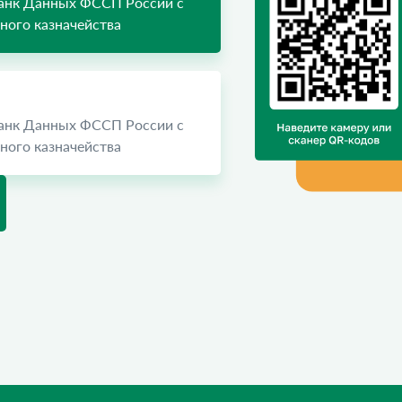
Банк Данных ФССП России с
ого казначейства
Банк Данных ФССП России с
ого казначейства