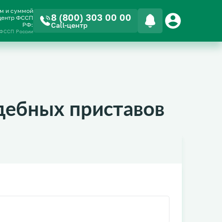
ом и суммой
8 (800) 303 00 00
-центр ФССП
РФ:
Call-центр
 ФССП России
дебных приставов