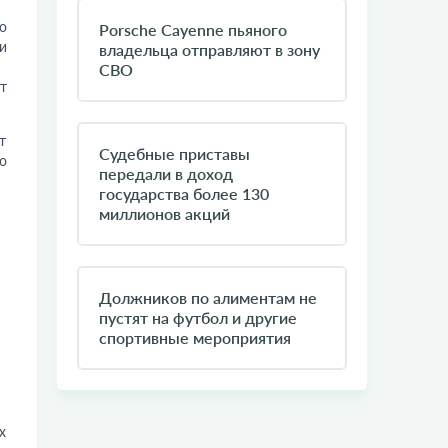
о
​Porsche Cayenne пьяного
и
владельца отправляют в зону
СВО
т
т
Судебные приставы
о
передали в доход
государства более 130
миллионов акций
​Должников по алиментам не
пустят на футбол и другие
спортивные мероприятия
х