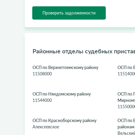
Проверить задолженности
Районные отделы судебных пристав
ОСП по Верхнетоемскому району
ОСП по 
11508000
1151400
ОСП по Няндомскому району
ОСП по П
11544000
Мирном
1155000
ОСП по Красноборскому району
ОСП по 
Алексеевское
районам
Вельски