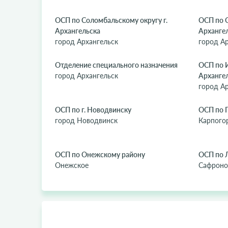
ОСП по Соломбальскому округу г.
ОСП по О
Архангельска
Арханге
город Архангельск
город А
Отделение специального назначения
ОСП по И
город Архангельск
Арханге
город А
ОСП по г. Новодвинску
ОСП по 
город Новодвинск
Карпого
ОСП по Онежскому району
ОСП по 
Онежское
Сафроно