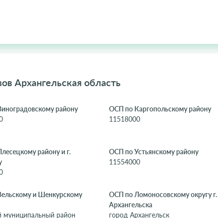
ов Архангельская область
Виноградовскому району
ОСП по Каргопольскому району
0
11518000
лесецкому району и г.
ОСП по Устьянскому району
у
11554000
0
Вельскому и Шенкурскому
ОСП по Ломоносовскому округу г.
Архангельска
й муниципальный район
город Архангельск