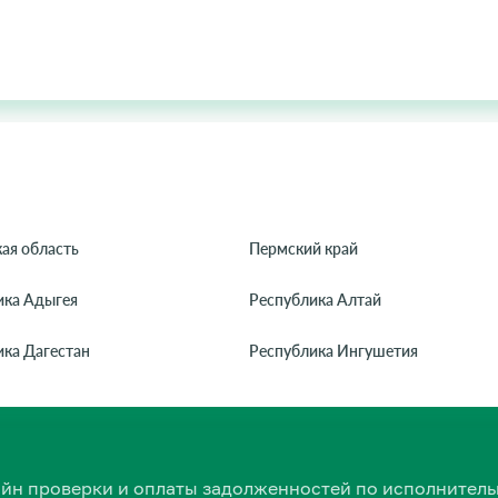
ая область
Пермский край
ика Адыгея
Республика Алтай
ика Дагестан
Республика Ингушетия
нлайн проверки и оплаты задолженностей по исполнит