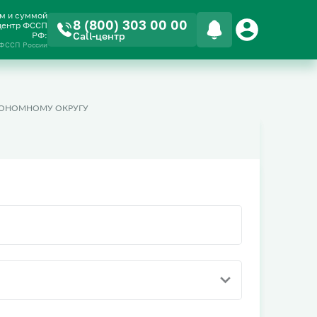
ом и суммой
8 (800) 303 00 00
-центр ФССП
РФ:
Call-центр
 ФССП России
ТОНОМНОМУ ОКРУГУ