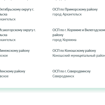
ктябрьскому округу г.
ОСП по Приморскому району
льска
город Архангельск
рхангельск
сакогорскому округу г.
ОСП по г. Коряжме и Вилегодском
льска
району
рхангельск
город Коряжма
Пинежскому району
ОСП по Коношскому району
рское
Коношский муниципальный райо
Ленскому району
ОСП по г. Северодвинску
вское
Северодвинск