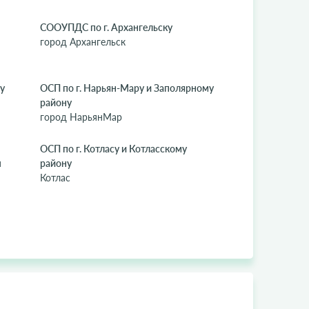
СООУПДС по г. Архангельску
город Архангельск
у
ОСП по г. Нарьян-Мару и Заполярному
району
город НарьянМар
ОСП по г. Котласу и Котласскому
н
району
Котлас