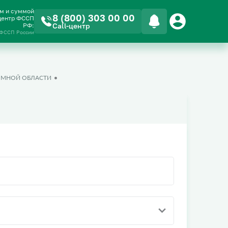
ом и суммой
8 (800) 303 00 00
-центр ФССП
РФ:
Call-центр
 ФССП России
ОМНОЙ ОБЛАСТИ