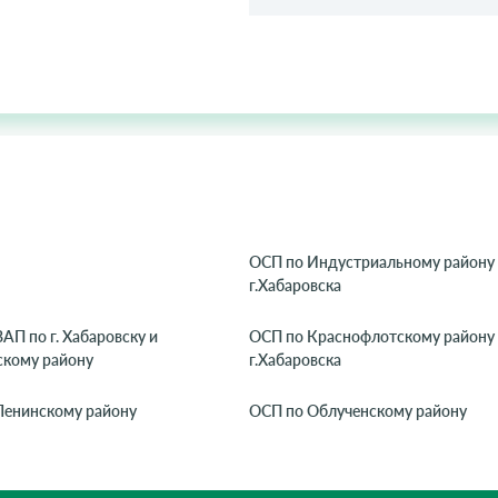
ОСП по Индустриальному району
г.Хабаровска
АП по г. Хабаровску и
ОСП по Краснофлотскому району
скому району
г.Хабаровска
Ленинскому району
ОСП по Облученскому району