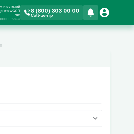
ом и суммой
8 (800) 303 00 00
-центр ФССП
РФ:
Call-центр
 ФССП России
П