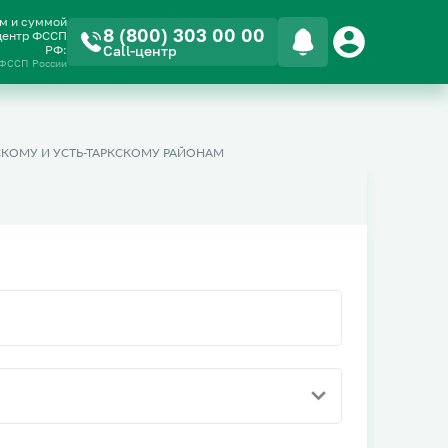
ом и суммой
8 (800) 303 00 00
-центр ФССП
РФ:
Call-центр
 ФССП России
СКОМУ И УСТЬ-ТАРКСКОМУ РАЙОНАМ