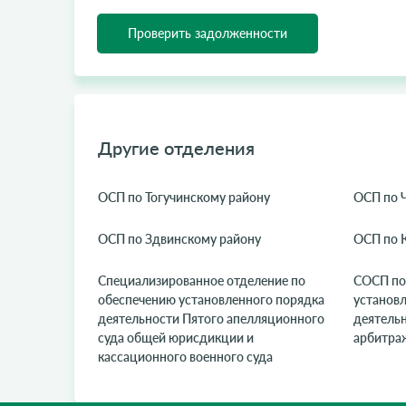
Проверить задолженности
Другие отделения
ОСП по Тогучинскому району
ОСП по 
ОСП по Здвинскому району
ОСП по 
Специализированное отделение по
СОСП по
обеспечению установленного порядка
установ
деятельности Пятого апелляционного
деятельн
суда общей юрисдикции и
арбитраж
кассационного военного суда