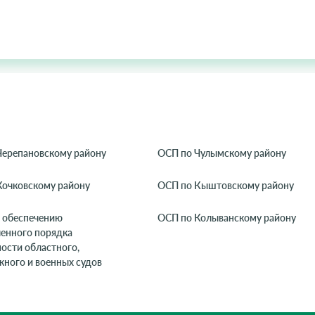
Черепановскому району
ОСП по Чулымскому району
Кочковскому району
ОСП по Кыштовскому району
 обеспечению
ОСП по Колыванскому району
ленного порядка
ости областного,
ного и военных судов