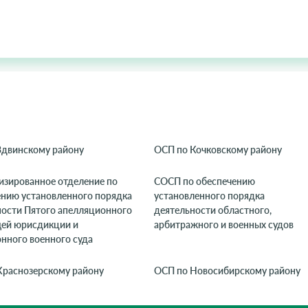
Здвинскому району
ОСП по Кочковскому району
изированное отделение по
СОСП по обеспечению
ению установленного порядка
установленного порядка
ности Пятого апелляционного
деятельности областного,
щей юрисдикции и
арбитражного и военных судов
нного военного суда
Краснозерскому району
ОСП по Новосибирскому району