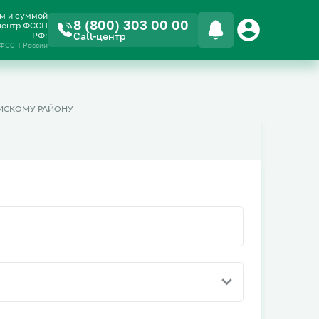
ом и суммой
8 (800) 303 00 00
-центр ФССП
РФ:
Call-центр
 ФССП России
МСКОМУ РАЙОНУ