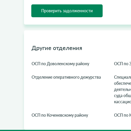
Проверить задолженности
Другие отделения
ОСП по Доволенскому району
ОСП по 
Отделение оперативного дежурства
Специал
обеспеч
деятель
суда об
кассацио
ОСП по Коченевскому району
ОСП по 