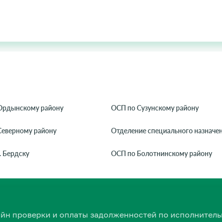
Ордынскому району
ОСП по Сузунскому району
Северному району
Отделение специального назначе
. Бердску
ОСП по Болотнинскому району
нлайн проверки и оплаты задолженностей по исполнит