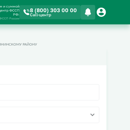
ом и суммой
8 (800) 303 00 00
-центр ФССП
РФ:
Call-центр
 ФССП России
ЯНИНСКОМУ РАЙОНУ