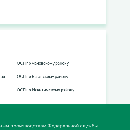
ОСП по Чановскому району
ния
ОСП по Баганскому району
ОСП по Искитимскому району
ельным производствам Федеральной службы