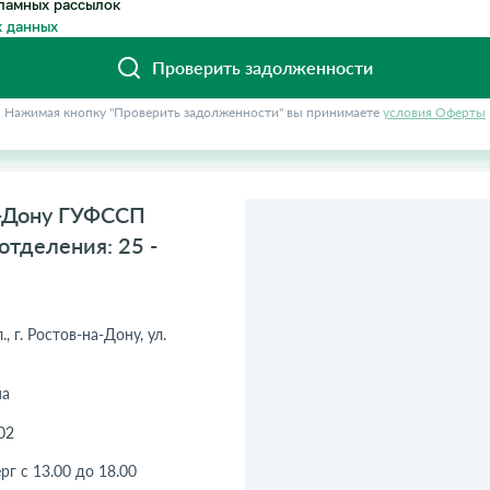
ламных рассылок
 данных
Проверить задолженности
Нажимая кнопку "Проверить задолженности" вы принимаете
условия Оферты
а-Дону ГУФССП
отделения: 25 -
, г. Ростов-на-Дону, ул.
на
02
рг с 13.00 до 18.00