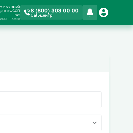
ом и суммой
8 (800) 303 00 00
-центр ФССП
РФ:
Call-центр
 ФССП России