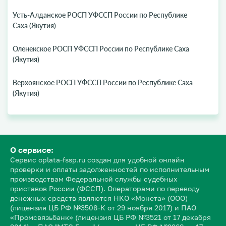
Усть-Алданское РОСП УФССП России по Республике
Саха (Якутия)
Оленекское РОСП УФССП России по Республике Саха
(Якутия)
Верхоянское РОСП УФССП России по Республике Саха
(Якутия)
О сервисе:
Сервис oplata-fssp.ru создан для удобной онлайн
проверки и оплаты задолженностей по исполнительным
производствам Федеральной службы судебных
приставов России (ФССП). Операторами по переводу
денежных средств являются НКО «Монета» (ООО)
(лицензия ЦБ РФ №3508-К от 29 ноября 2017) и ПАО
«Промсвязьбанк» (лицензия ЦБ РФ №3521 от 17 декабря