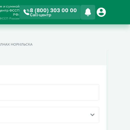
ом и суммой
8 (800) 303 00 00
-центр ФССП
РФ:
Call-центр
 ФССП России
АЛНАХ НОРИЛЬСКА