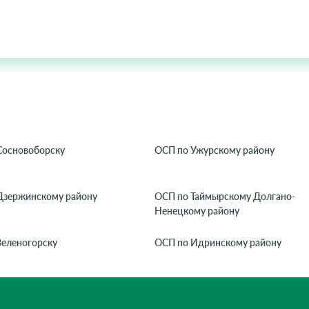
Сосновоборску
ОСП по Ужурскому району
Дзержинскому району
ОСП по Таймырскому Долгано-
Ненецкому району
Зеленогорску
ОСП по Идринскому району