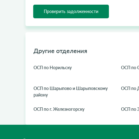
Проверить задолженности
Другие отделения
ОСП по Норильску
ОСП по 
ОСП по Шарыпово и Шарыповскому
ОСП по 
району
ОСП по г. Железногорску
ОСП по 