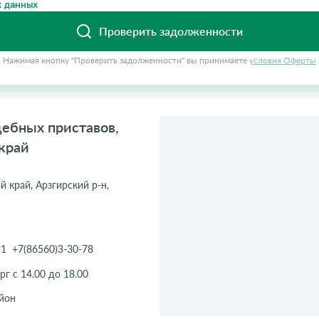
 данных
Проверить задолженности
Нажимая кнопку "Проверить задолженности" вы принимаете
условия Оферты
дебных приставов,
 край
й край, Арзгирский р-н,
91
+7(86560)3-30-78
рг с 14.00 до 18.00
йон