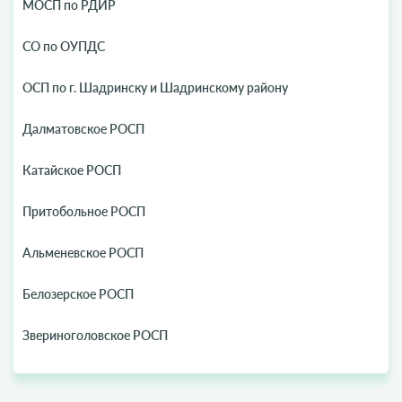
МОСП по РДИР
СО по ОУПДС
ОСП по г. Шадринску и Шадринскому району
Далматовское РОСП
Катайское РОСП
Притобольное РОСП
Альменевское РОСП
Белозерское РОСП
Звериноголовское РОСП