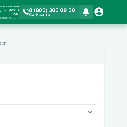
ом и суммой
8 (800) 303 00 00
-центр ФССП
РФ:
Call-центр
 ФССП России
ОСП