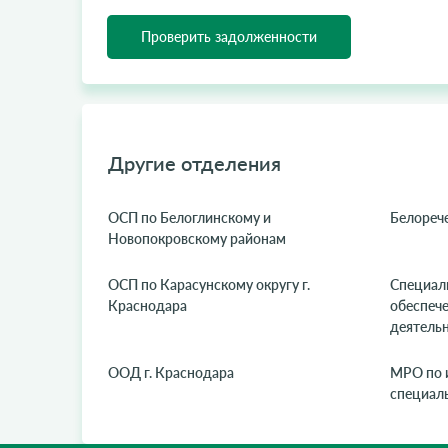
Проверить задолженности
Другие отделения
ОСП по Белоглинскому и
Белореч
Новопокровскому районам
ОСП по Карасунскому округу г.
Специал
Краснодара
обеспеч
деятельн
ООД г. Краснодара
МРО по 
специал