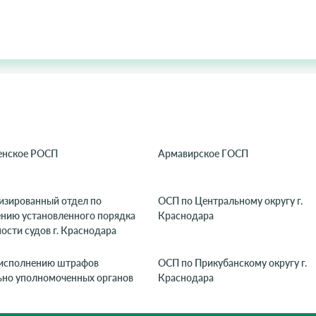
енское РОСП
Армавирское ГОСП
изированный отдел по
ОСП по Центральному округу г.
ению установленного порядка
Краснодара
ости судов г. Краснодара
исполнению штрафов
ОСП по Прикубанскому округу г.
ьно уполномоченных органов
Краснодара