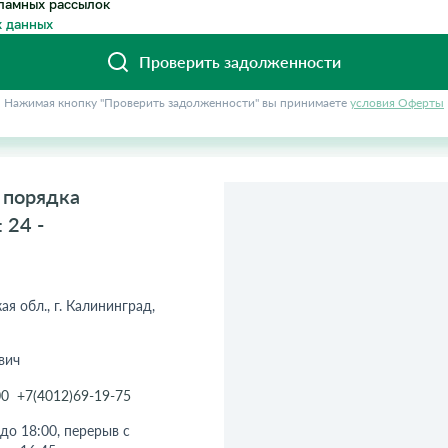
ламных рассылок
 данных
Проверить задолженности
Нажимая кнопку "Проверить задолженности" вы принимаете
условия Оферты
 порядка
 24 -
я обл., г. Калининград,
вич
00
+7(4012)69-19-75
до 18:00, перерыв с