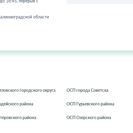
 до 16:45, перерыв с
алининградской области
ловского городского округа
ОСП города Советска
рдейского района
ОСП Гурьевского района
теровского района
ОСП Озерского района