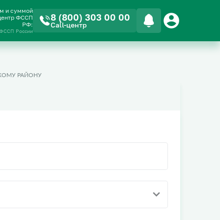
ом и суммой
8 (800) 303 00 00
-центр ФССП
РФ:
Call-центр
 ФССП России
КОМУ РАЙОНУ