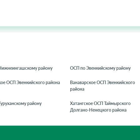
Нижнеингашскому району
ОСП по Эвенкийскому району
кое ОСП Эвенкийского района
Ванаварское ОСП Эвенкийского
района
Туруханскому району
Хатангское ОСП Таймырского
Долгано-Ненецкого района