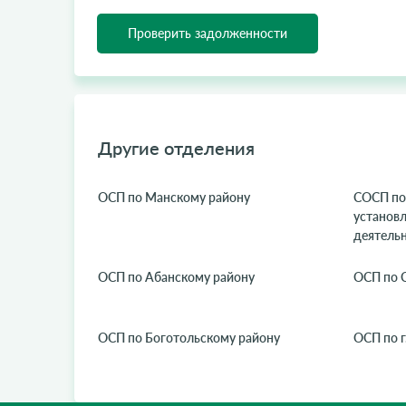
Проверить задолженности
Другие отделения
ОСП по Манскому району
СОСП по
установ
деятельн
ОСП по Абанскому району
ОСП по 
ОСП по Боготольскому району
ОСП по г