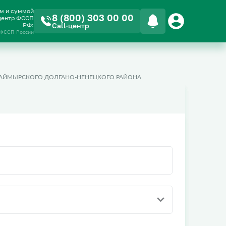
ом и суммой
8 (800) 303 00 00
-центр ФССП
РФ:
Call-центр
 ФССП России
ТАЙМЫРСКОГО ДОЛГАНО-НЕНЕЦКОГО РАЙОНА