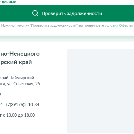
 данных
Проверить задолженности
Нажимая кнопку "Проверить задолженности" вы принимаете
условия Оферты
ано-Ненецкого
ярский край
 край, Таймырский
га, ул. Советская, 25
а
44
+7(39176)2-10-34
г с 13.00 до 18.00