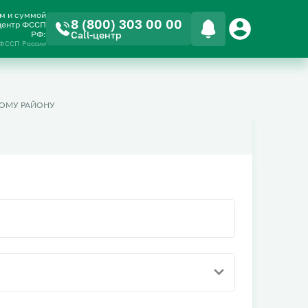
ом и суммой
8 (800) 303 00 00
-центр ФССП
РФ:
Call-центр
 ФССП России
ОМУ РАЙОНУ