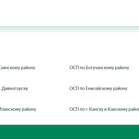
Саянскому району
ОСП по Богучанскому району
. Дивногорску
ОСП по Енисейскому району
Иланскому району
ОСП по г. Канску и Канскому райо