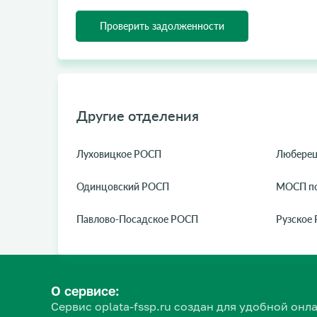
Проверить задолженности
Другие отделения
Луховицкое РОСП
Любере
Одинцовский РОСП
МОСП п
Павлово-Посадское РОСП
Рузское
О сервисе:
Сервис oplata-fssp.ru создан для удобной о