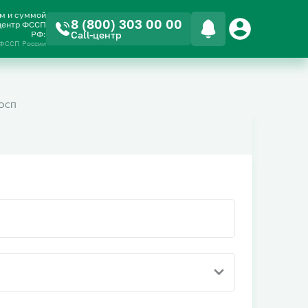
ом и суммой
8 (800) 303 00 00
-центр ФССП
РФ:
Call-центр
 ФССП России
ОСП