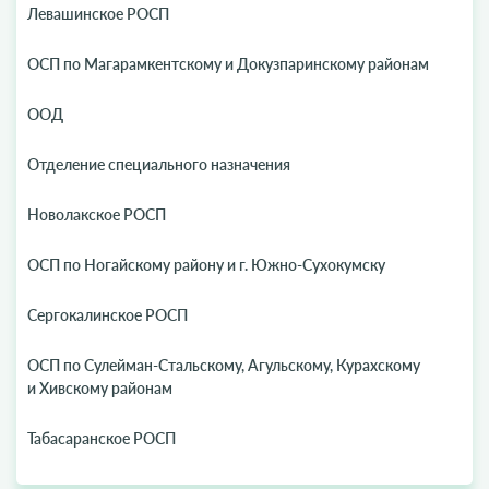
Левашинское РОСП
ОСП по Магарамкентскому и Докузпаринскому районам
ООД
Отделение специального назначения
Новолакское РОСП
ОСП по Ногайскому району и г. Южно-Сухокумску
Сергокалинское РОСП
ОСП по Сулейман-Стальскому, Агульскому, Курахскому
и Хивскому районам
Табасаранское РОСП