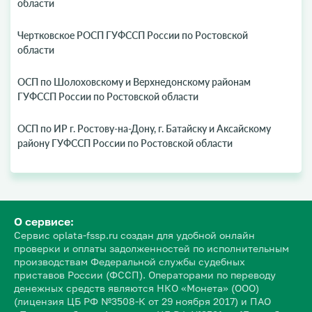
области
Чертковское РОСП ГУФССП России по Ростовской
области
ОСП по Шолоховскому и Верхнедонскому районам
ГУФССП России по Ростовской области
ОСП по ИР г. Ростову-на-Дону, г. Батайску и Аксайскому
району ГУФССП России по Ростовской области
О сервисе:
Сервис oplata-fssp.ru создан для удобной онлайн
проверки и оплаты задолженностей по исполнительным
производствам Федеральной службы судебных
приставов России (ФССП). Операторами по переводу
денежных средств являются НКО «Монета» (ООО)
(лицензия ЦБ РФ №3508-К от 29 ноября 2017) и ПАО